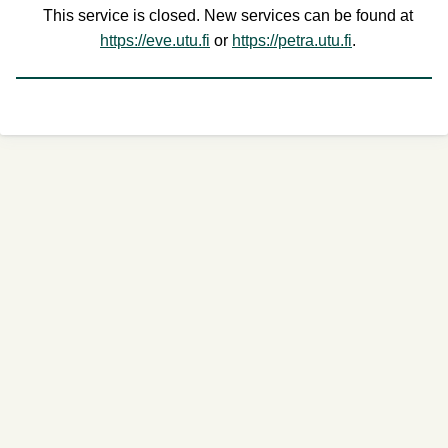
This service is closed. New services can be found at
https://eve.utu.fi
or
https://petra.utu.fi
.