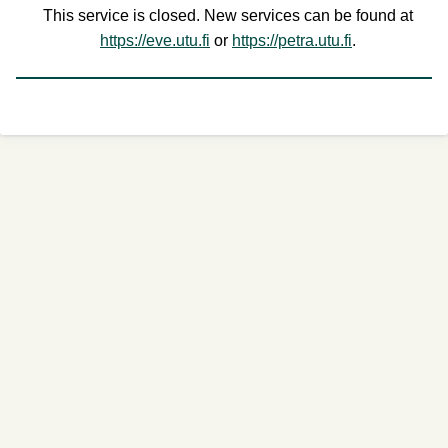
This service is closed. New services can be found at
https://eve.utu.fi
or
https://petra.utu.fi
.