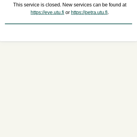
This service is closed. New services can be found at
https://eve.utu.fi
or
https://petra.utu.fi
.