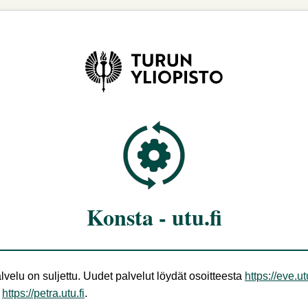
Konsta - utu.fi
lvelu on suljettu. Uudet palvelut löydät osoitteesta
https://eve.utu
i
https://petra.utu.fi
.