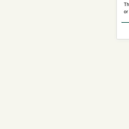
Th
or