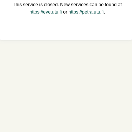
This service is closed. New services can be found at
https://eve.utu.fi
or
https://petra.utu.fi
.