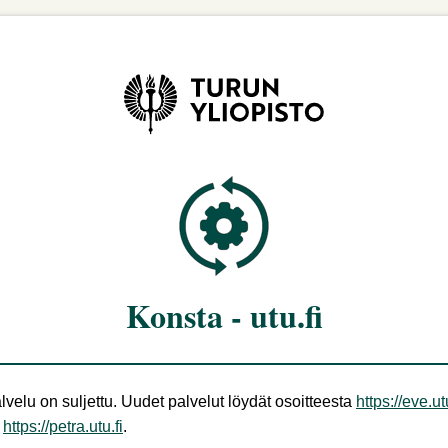
Konsta - utu.fi
lvelu on suljettu. Uudet palvelut löydät osoitteesta
https://eve.utu
i
https://petra.utu.fi
.