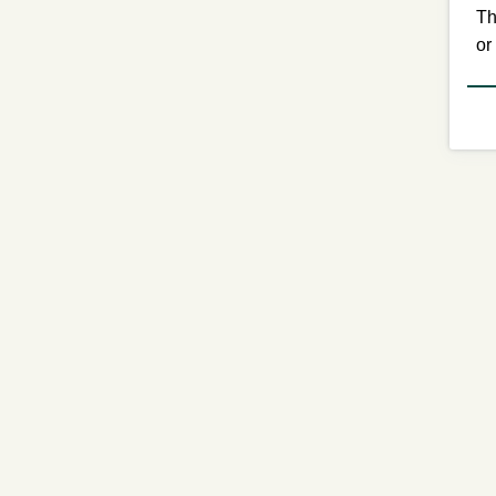
Th
or